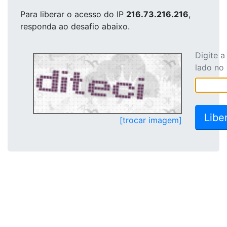
Para liberar o acesso
do IP
216.73.216.216
,
responda ao desafio abaixo.
Digite 
lado no
[trocar imagem]