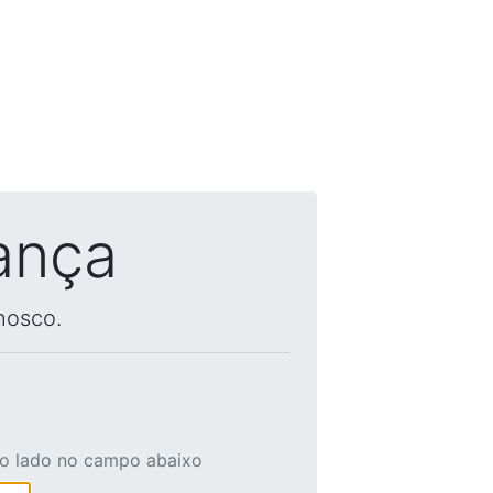
ança
nosco.
ao lado no campo abaixo