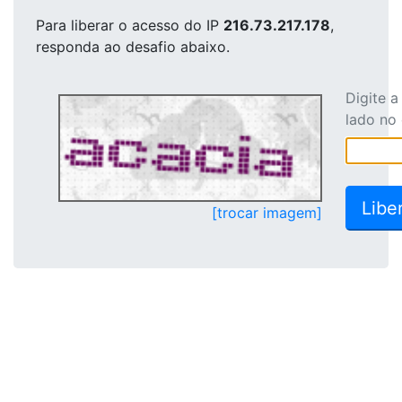
Para liberar o acesso
do IP
216.73.217.178
,
responda ao desafio abaixo.
Digite 
lado no
[trocar imagem]