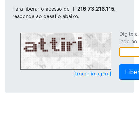
Para liberar o acesso
do IP
216.73.216.115
,
responda ao desafio abaixo.
Digite 
lado no
[trocar imagem]