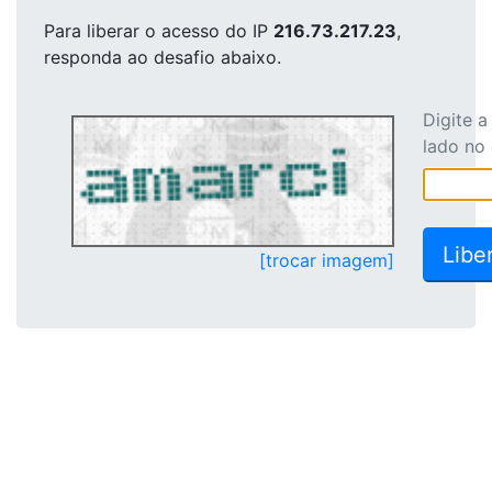
Para liberar o acesso
do IP
216.73.217.23
,
responda ao desafio abaixo.
Digite 
lado no
[trocar imagem]