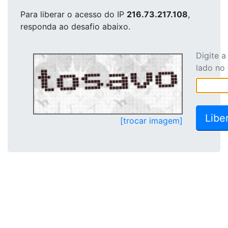
Para liberar o acesso
do IP
216.73.217.108
,
responda ao desafio abaixo.
Digite 
lado no
[trocar imagem]