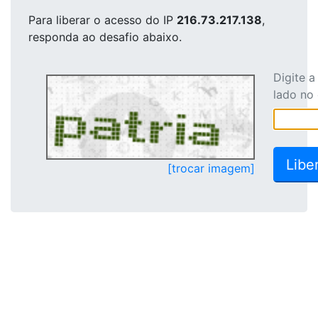
Para liberar o acesso
do IP
216.73.217.138
,
responda ao desafio abaixo.
Digite 
lado no
[trocar imagem]