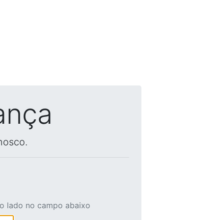
ança
nosco.
ao lado no campo abaixo