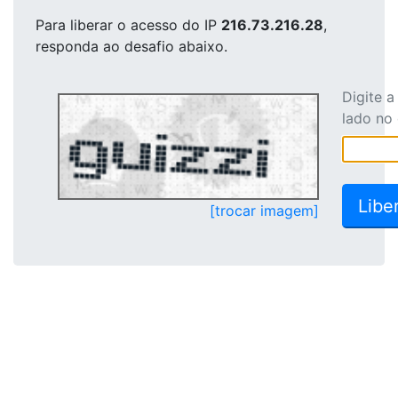
Para liberar o acesso
do IP
216.73.216.28
,
responda ao desafio abaixo.
Digite 
lado no
[trocar imagem]