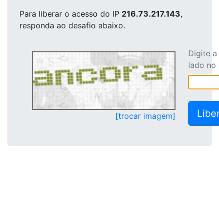
Para liberar o acesso
do IP
216.73.217.143
,
responda ao desafio abaixo.
Digite 
lado no
[trocar imagem]