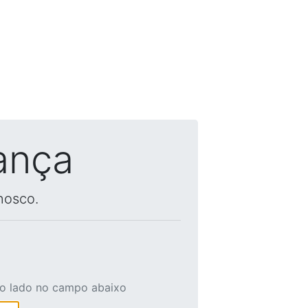
ança
nosco.
ao lado no campo abaixo