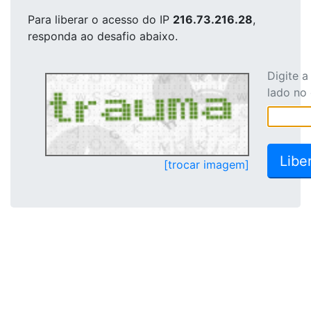
Para liberar o acesso
do IP
216.73.216.28
,
responda ao desafio abaixo.
Digite 
lado no
[trocar imagem]