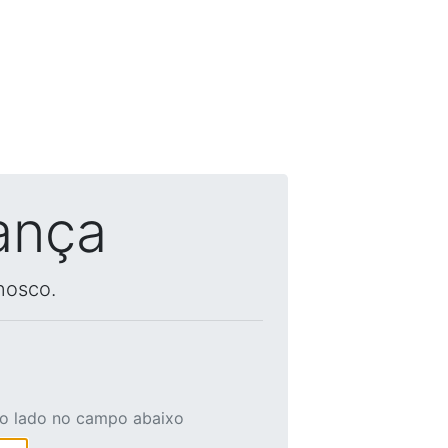
ança
nosco.
ao lado no campo abaixo