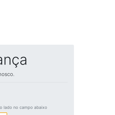
ança
nosco.
ao lado no campo abaixo