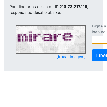
Para liberar o acesso
do IP
216.73.217.115
,
responda ao desafio abaixo.
Digite 
lado no
[trocar imagem]