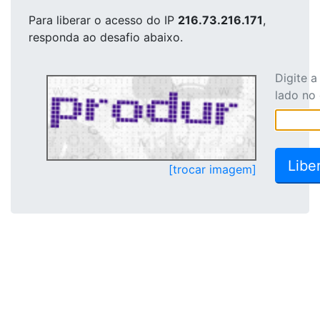
Para liberar o acesso
do IP
216.73.216.171
,
responda ao desafio abaixo.
Digite 
lado no
[trocar imagem]