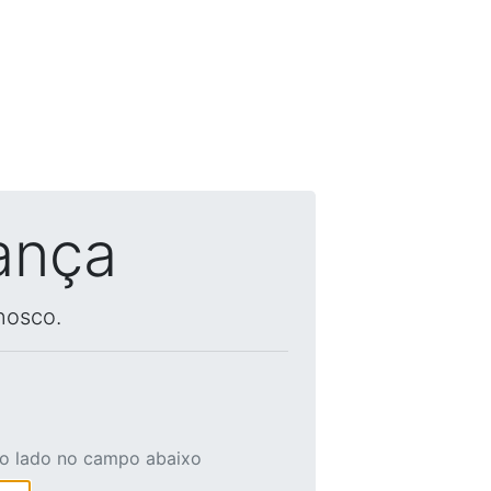
ança
nosco.
ao lado no campo abaixo