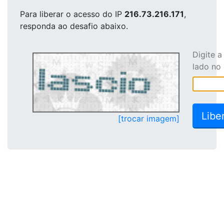
Para liberar o acesso
do IP
216.73.216.171
,
responda ao desafio abaixo.
Digite 
lado no
[trocar imagem]