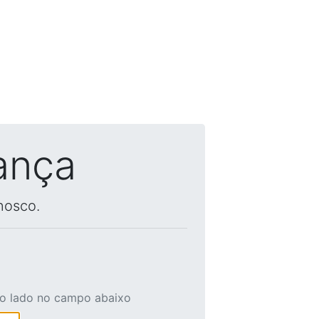
ança
nosco.
ao lado no campo abaixo