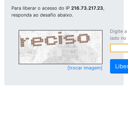
Para liberar o acesso
do IP
216.73.217.23
,
responda ao desafio abaixo.
Digite 
lado no
[trocar imagem]