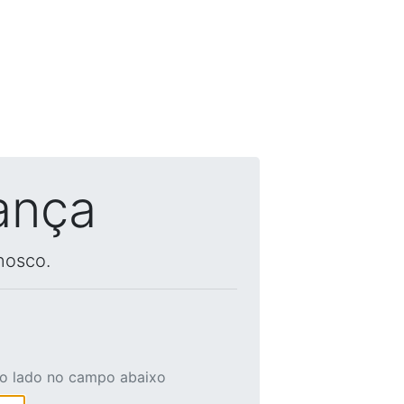
ança
nosco.
ao lado no campo abaixo