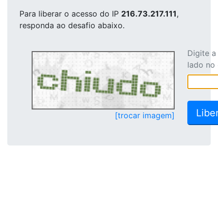
Para liberar o acesso
do IP
216.73.217.111
,
responda ao desafio abaixo.
Digite 
lado no
[trocar imagem]