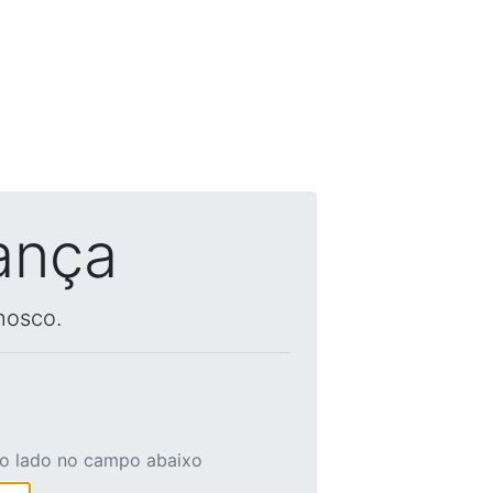
ança
nosco.
ao lado no campo abaixo