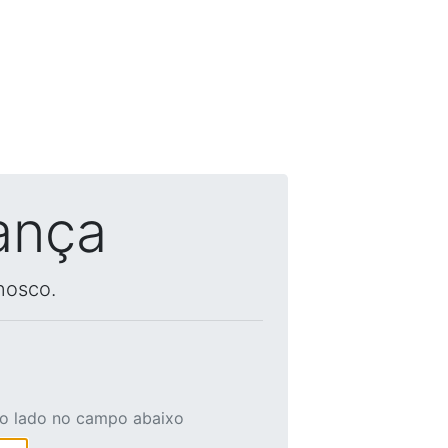
ança
nosco.
ao lado no campo abaixo