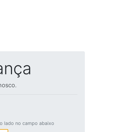
ança
nosco.
ao lado no campo abaixo