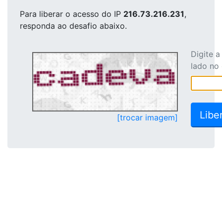
Para liberar o acesso
do IP
216.73.216.231
,
responda ao desafio abaixo.
Digite 
lado no
[trocar imagem]