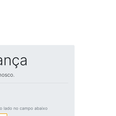
ança
nosco.
ao lado no campo abaixo