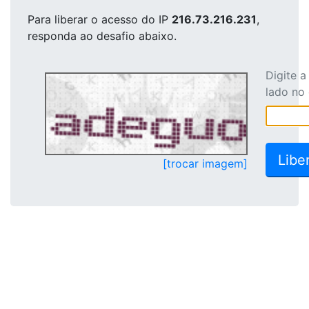
Para liberar o acesso
do IP
216.73.216.231
,
responda ao desafio abaixo.
Digite 
lado no
[trocar imagem]