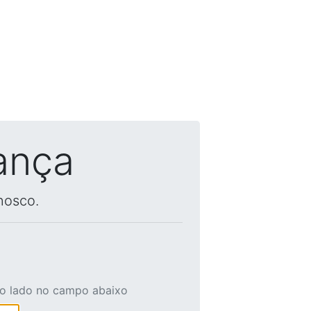
ança
nosco.
ao lado no campo abaixo