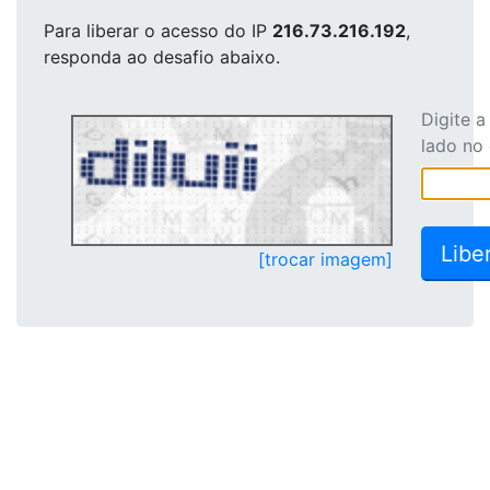
Para liberar o acesso
do IP
216.73.216.192
,
responda ao desafio abaixo.
Digite 
lado no
[trocar imagem]