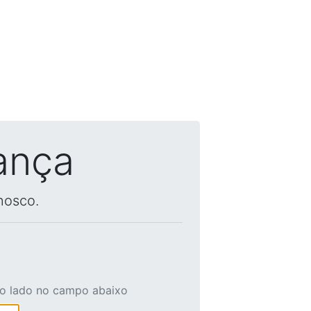
ança
nosco.
ao lado no campo abaixo