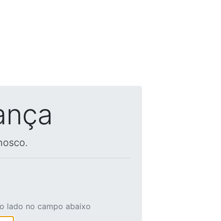
ança
nosco.
ao lado no campo abaixo