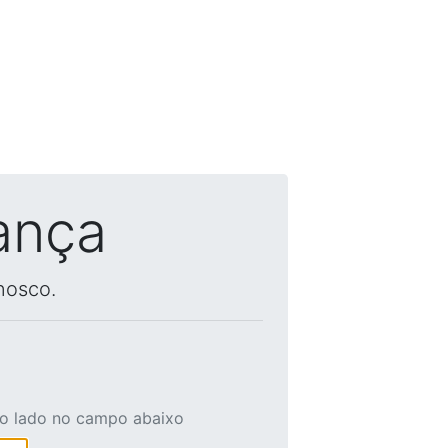
ança
nosco.
ao lado no campo abaixo