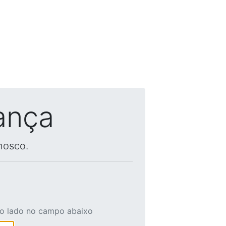
ança
nosco.
ao lado no campo abaixo