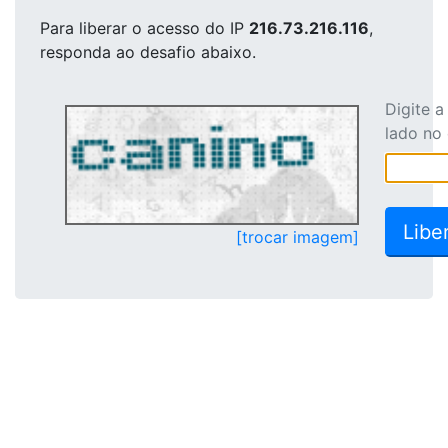
Para liberar o acesso
do IP
216.73.216.116
,
responda ao desafio abaixo.
Digite 
lado no
[trocar imagem]