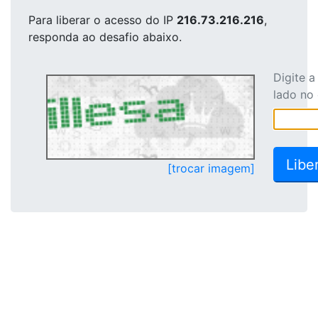
Para liberar o acesso
do IP
216.73.216.216
,
responda ao desafio abaixo.
Digite 
lado no
[trocar imagem]