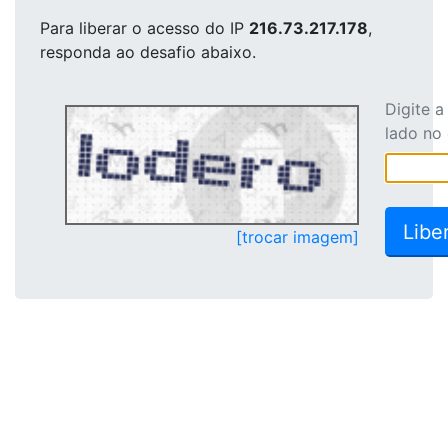
Para liberar o acesso
do IP
216.73.217.178
,
responda ao desafio abaixo.
Digite 
lado no
[trocar imagem]