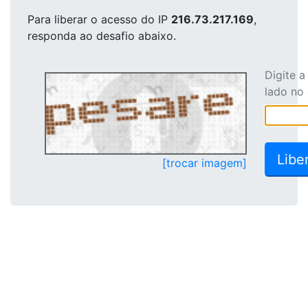
Para liberar o acesso
do IP
216.73.217.169
,
responda ao desafio abaixo.
Digite 
lado no
[trocar imagem]