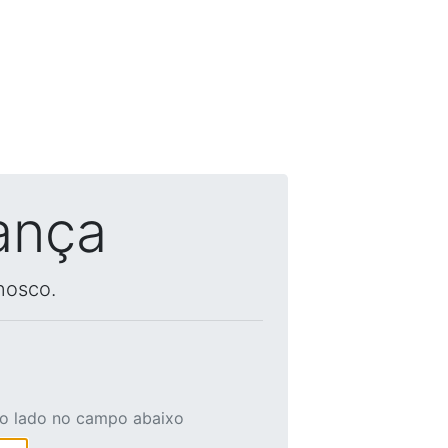
ança
nosco.
ao lado no campo abaixo