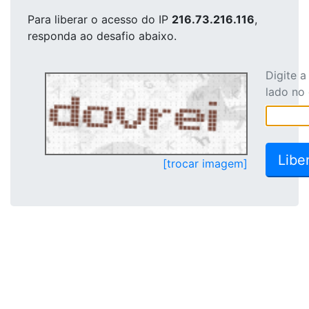
Para liberar o acesso
do IP
216.73.216.116
,
responda ao desafio abaixo.
Digite 
lado no
[trocar imagem]