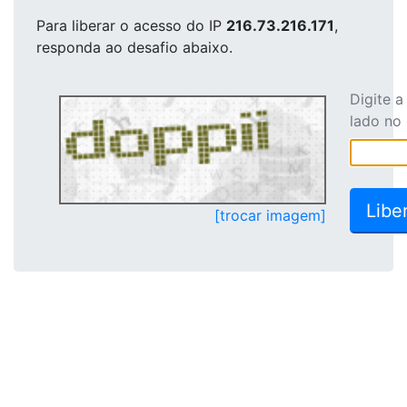
Para liberar o acesso
do IP
216.73.216.171
,
responda ao desafio abaixo.
Digite 
lado no
[trocar imagem]