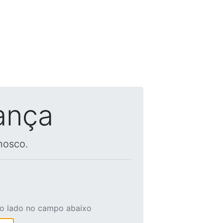
ança
nosco.
ao lado no campo abaixo