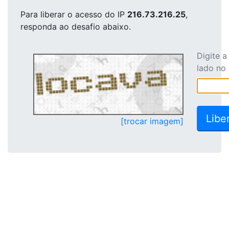
Para liberar o acesso
do IP
216.73.216.25
,
responda ao desafio abaixo.
Digite 
lado no
[trocar imagem]