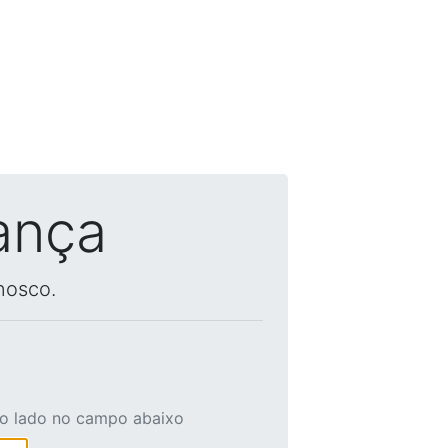
ança
nosco.
ao lado no campo abaixo